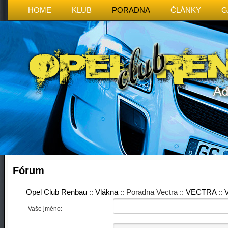
HOME
KLUB
PORADNA
ČLÁNKY
G
Fórum
Opel Club Renbau
::
Vlákna
:: Poradna Vectra ::
VECTRA
::
V
Vaše jméno: