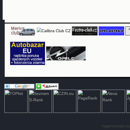
Vygenerováno za: