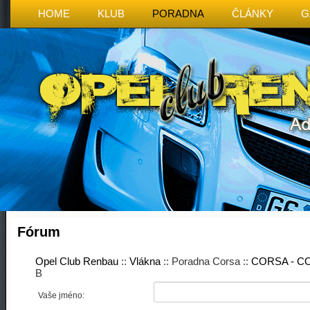
HOME
KLUB
PORADNA
ČLÁNKY
G
Fórum
Opel Club Renbau
::
Vlákna
:: Poradna Corsa ::
CORSA - 
B
Vaše jméno: