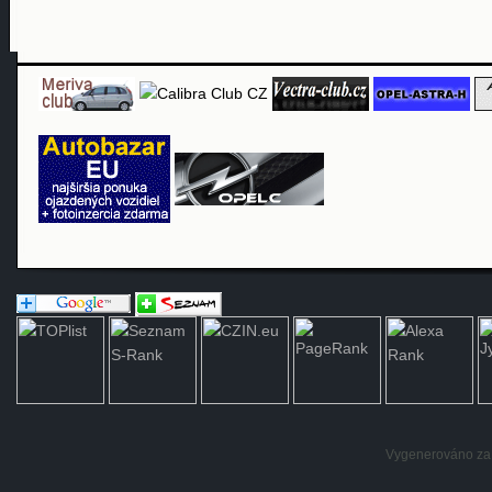
Vygenerováno za: