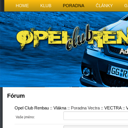
HOME
KLUB
PORADNA
ČLÁNKY
G
Fórum
Opel Club Renbau
::
Vlákna
:: Poradna Vectra ::
VECTRA
::
V
Vaše jméno: