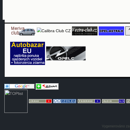
Vygenerováno za: