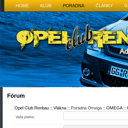
HOME
KLUB
PORADNA
ČLÁNKY
G
Fórum
Opel Club Renbau
::
Vlákna
:: Poradna Omega ::
OMEGA
::
Vaše jméno: