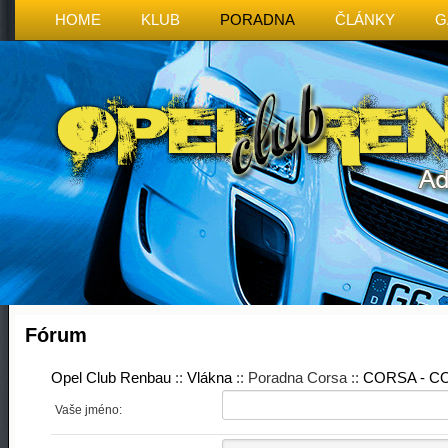
HOME
KLUB
PORADNA
ČLÁNKY
G
Fórum
Opel Club Renbau
::
Vlákna
:: Poradna Corsa ::
CORSA - 
Vaše jméno: