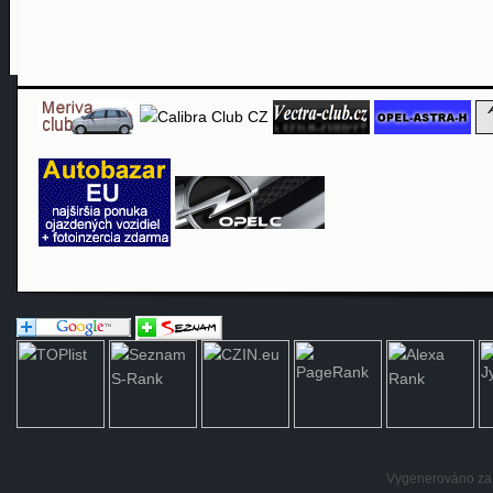
Vygenerováno za: