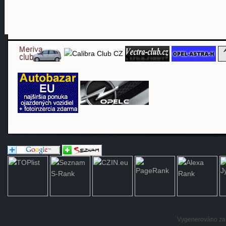
Vygenerováno za: