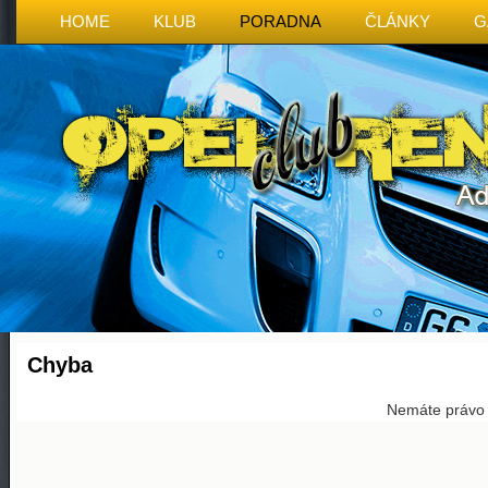
HOME
KLUB
PORADNA
ČLÁNKY
G
Chyba
Nemáte právo p