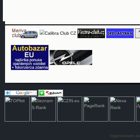
Vygenerováno za: