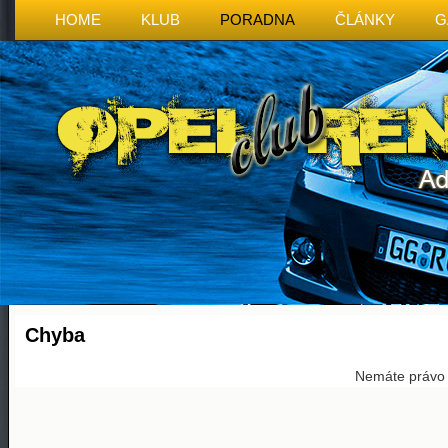
HOME
KLUB
PORADNA
ČLÁNKY
G
Chyba
Nemáte právo p