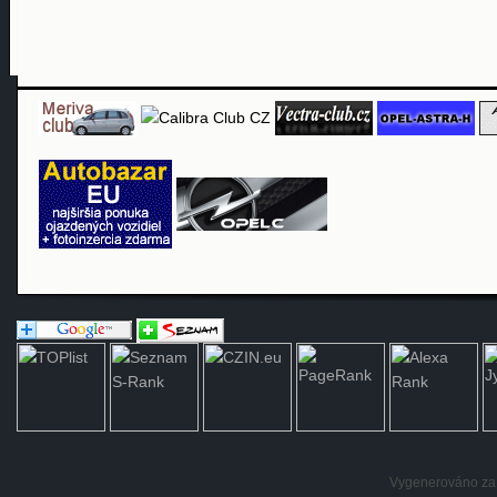
Vygenerováno za: