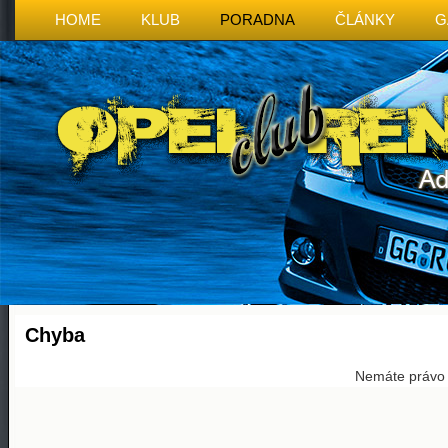
HOME
KLUB
PORADNA
ČLÁNKY
G
Chyba
Nemáte právo p