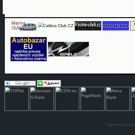
Vygenerováno za: