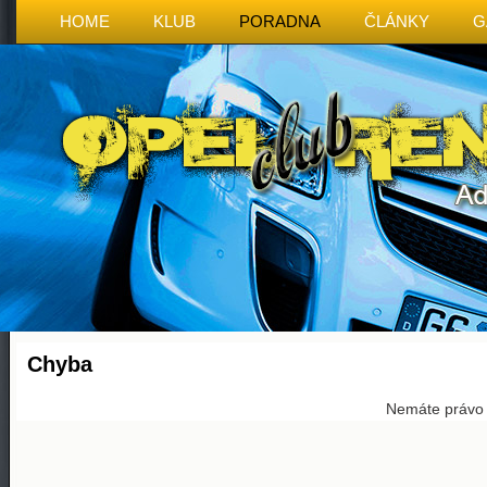
HOME
KLUB
PORADNA
ČLÁNKY
G
Chyba
Nemáte právo p