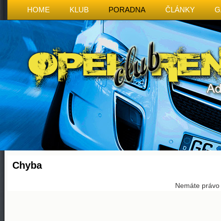
HOME
KLUB
PORADNA
ČLÁNKY
G
Chyba
Nemáte právo p