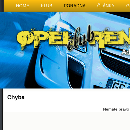
HOME
KLUB
PORADNA
ČLÁNKY
G
Chyba
Nemáte právo p